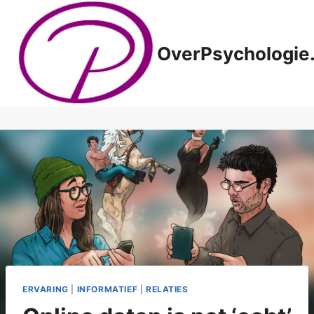
Doorgaan
naar
inhoud
OverPsychologie.
ERVARING
|
INFORMATIEF
|
RELATIES