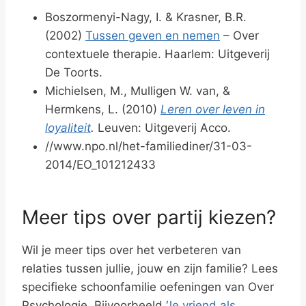
Boszormenyi-Nagy, I. & Krasner, B.R.
(2002)
Tussen geven en nemen
– Over
contextuele therapie. Haarlem: Uitgeverij
De Toorts.
Michielsen, M., Mulligen W. van, &
Hermkens, L. (2010)
Leren over leven in
loyaliteit
.
Leuven: Uitgeverij Acco.
//www.npo.nl/het-familiediner/31-03-
2014/EO_101212433
Meer tips over partij kiezen?
Wil je meer tips over het verbeteren van
relaties tussen jullie, jouw en zijn familie? Lees
specifieke schoonfamilie oefeningen van Over
Psychologie. Bijvoorbeeld ‘
Je vriend als