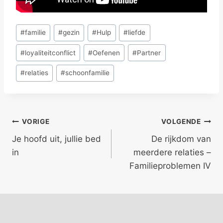
Bericht
#
familie
#
gezin
#
Hulp
#
liefde
tags:
#
loyaliteitconflict
#
Oefenen
#
Partner
#
relaties
#
schoonfamilie
Bericht
VORIGE
VOLGENDE
Je hoofd uit, jullie bed
De rijkdom van
navigatie
in
meerdere relaties –
Familieproblemen IV