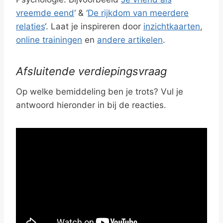
vreemde eend
‘ & ‘
De rijkdom van meerdere
relaties
‘. Laat je inspireren door
inzichtkaarten
,
online trainingen
en
andere artikelen
.
Afsluitende verdiepingsvraag
Op welke bemiddeling ben je trots? Vul je
antwoord hieronder in bij de reacties.