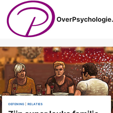
Doorgaan
naar
inhoud
OverPsychologie.
OEFENING
|
RELATIES