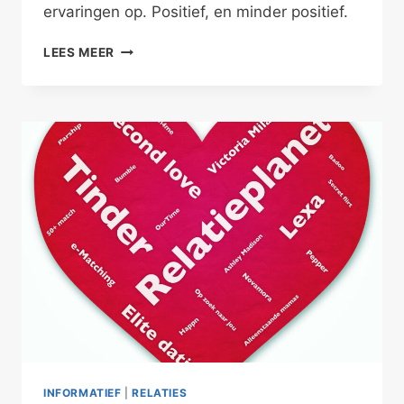
ervaringen op. Positief, en minder positief.
ONLINE
LEES MEER
DATEN
IS
NET
‘ECHT’
DATEN
INFORMATIEF
|
RELATIES