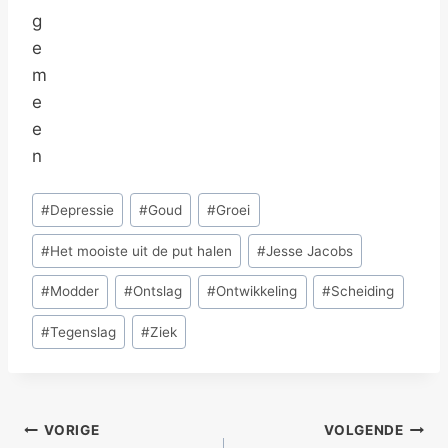
Bericht
#
Depressie
#
Goud
#
Groei
tags:
#
Het mooiste uit de put halen
#
Jesse Jacobs
#
Modder
#
Ontslag
#
Ontwikkeling
#
Scheiding
#
Tegenslag
#
Ziek
Bericht
VORIGE
VOLGENDE