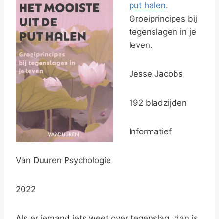
put halen
.
Groeiprincipes bij
tegenslagen in je
leven.
Jesse Jacobs
192 bladzijden
Informatief
Van Duuren Psychologie
2022
Als er iemand iets weet over tegenslag, dan is