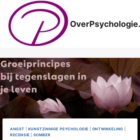
Doorgaan
naar
inhoud
OverPsychologie.
ANGST
|
KUNSTZINNIGE PSYCHOLOGIE
|
ONTWIKKELING
|
RECENSIE
|
SOMBER