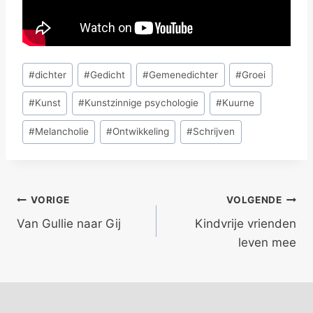
Bericht
#
dichter
#
Gedicht
#
Gemenedichter
#
Groei
tags:
#
Kunst
#
Kunstzinnige psychologie
#
Kuurne
#
Melancholie
#
Ontwikkeling
#
Schrijven
Bericht
VORIGE
VOLGENDE
Van Gullie naar Gij
Kindvrije vrienden
navigatie
leven mee