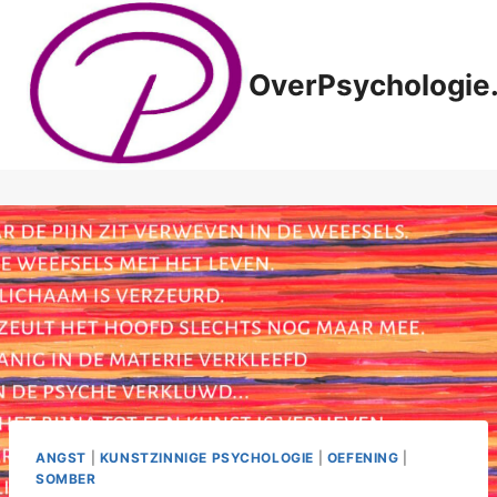
Doorgaan
naar
inhoud
OverPsychologie.
ANGST
|
KUNSTZINNIGE PSYCHOLOGIE
|
OEFENING
|
SOMBER