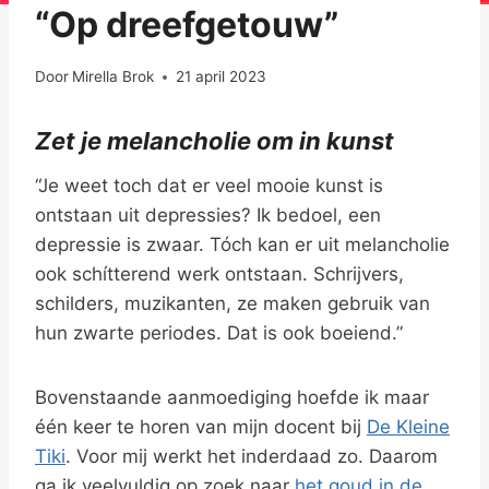
“Op dreefgetouw”
Door
Mirella Brok
21 april 2023
Zet je melancholie om in kunst
“Je weet toch dat er veel mooie kunst is
ontstaan uit depressies? Ik bedoel, een
depressie is zwaar. Tóch kan er uit melancholie
ook schítterend werk ontstaan. Schrijvers,
schilders, muzikanten, ze maken gebruik van
hun zwarte periodes. Dat is ook boeiend.”
Bovenstaande aanmoediging hoefde ik maar
één keer te horen van mijn docent bij
De Kleine
Tiki
. Voor mij werkt het inderdaad zo. Daarom
ga ik veelvuldig op zoek naar
het goud in de