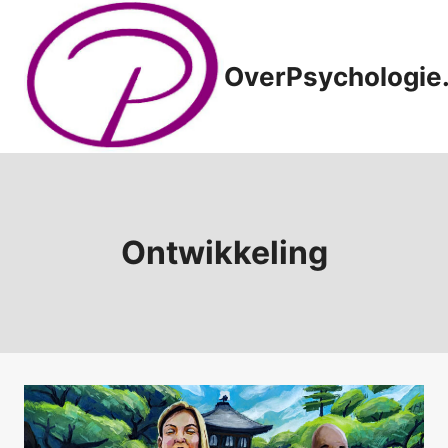
Doorgaan
naar
inhoud
OverPsychologie.
Ontwikkeling