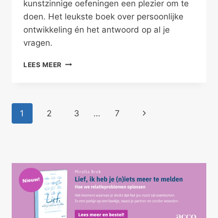
kunstzinnige oefeningen een plezier om te
doen. Het leukste boek over persoonlijke
ontwikkeling én het antwoord op al je
vragen.
CREATIVITEIT
LEES MEER
VOOR
PSYCHOLOGISCHE
ONTWIKKELING
Paginanavigatie
Volgende
1
2
3
…
7
pagina