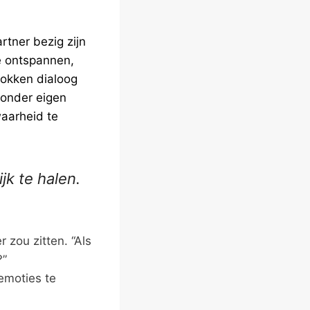
rtner bezig zijn
e ontspannen,
trokken dialoog
zonder eigen
aarheid te
jk te halen.
r zou zitten. “Als
?”
 emoties te