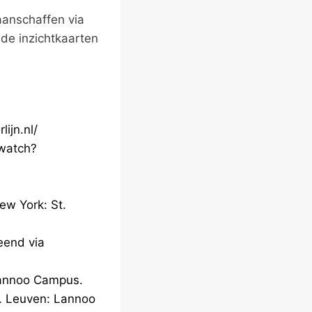
aanschaffen via
 de inzichtkaarten
lijn.nl/
/watch?
ew York: St.
eend via
annoo Campus.
. Leuven: Lannoo