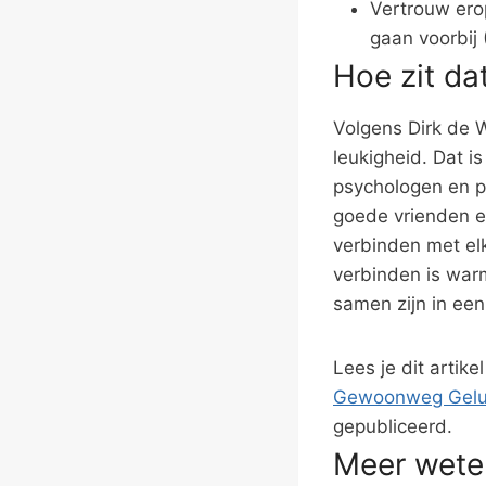
Vertrouw ero
gaan voorbij 
Hoe zit da
Volgens Dirk de W
leukigheid. Dat i
psychologen en p
goede vrienden en
verbinden met el
verbinden is warm
samen zijn in een
Lees je dit artik
Gewoonweg Gelu
gepubliceerd.
Meer wete