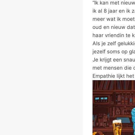
“Ik kan met nieuwj
ik al 8 jaar en ik
meer wat ik moet
oud en nieuw dat 
haar vriendin te 
Als je zelf gelukk
jezelf soms op gl
Je krijgt een sna
met mensen die ong
Empathie lijkt he