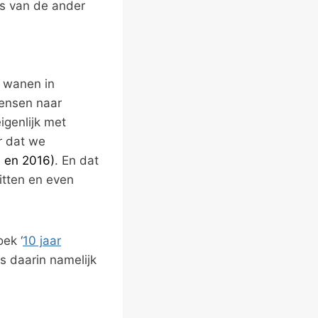
es van de ander
l wanen in
mensen naar
genlijk met
r dat we
4 en 2016)
. En dat
itten en even
ek ‘
10 jaar
is daarin namelijk