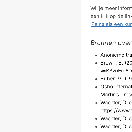
Wil je meer info
een klik op de li
‘
Peins als een ku
Bronnen over
Anonieme tra
Brown, B. (2
v=K3znEm8DA
Buber, M. (1
Osho Interna
Martin’s Pres
Wachter, D. d
https://www
Wachter, D. d
Wachter, D. d