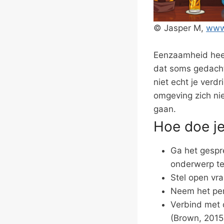
© Jasper M,
www
Eenzaamheid heef
dat soms gedacht
niet echt je verd
omgeving zich ni
gaan.
Hoe doe je
Ga het gespr
onderwerp te
Stel open vr
Neem het per
Verbind met 
(Brown, 2015