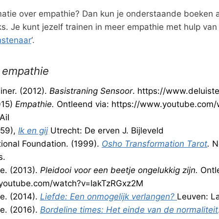
rmatie over empathie? Dan kun je onderstaande boeken 
nks. Je kunt jezelf trainen in meer empathie met hulp van
nstenaar
‘.
 empathie
iner. (2012).
Basistraning
Sensoor
. https://www.deluister
015)
Empathie.
Ontleend via: https://www.youtube.com
iI
959),
Ik en gij
Utrecht: De erven J. Bijleveld
tional Foundation. (1999).
Osho Transformation Tarot
.
N
s.
e. (2013).
Pleidooi voor een beetje ongelukkig zijn.
Ontl
.youtube.com/watch?v=IakTzRGxz2M
e. (2014).
Liefde: Een onmogelijk verlangen?
Leuven: L
e. (2016).
Bordeline times: Het einde van de normaliteit