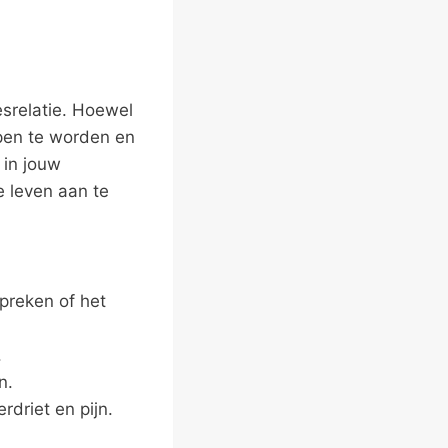
srelatie. Hoewel
pen te worden en
 in jouw
e leven aan te
preken of het
.
n.
driet en pijn.