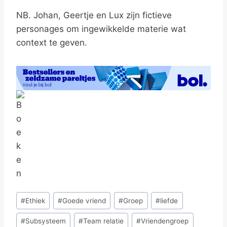
NB. Johan, Geertje en Lux zijn fictieve
personages om ingewikkelde materie wat
context te geven.
Bericht
#
Ethiek
#
Goede vriend
#
Groep
#
liefde
tags:
#
Subsysteem
#
Team relatie
#
Vriendengroep