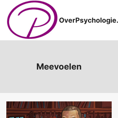
Doorgaan
naar
inhoud
OverPsychologie.
Meevoelen