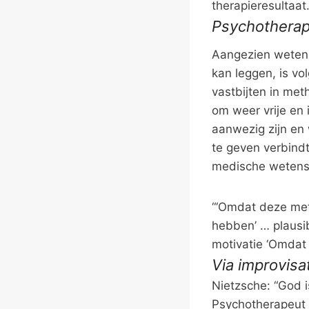
therapieresultaat.
Psychotherap
Aangezien wetens
kan leggen, is v
vastbijten in met
om weer vrije en 
aanwezig zijn en 
te geven verbindt
medische wetens
“‘Omdat deze meth
hebben’ … plausi
motivatie ‘Omdat 
Via improvisa
Nietzsche: “God i
Psychotherapeut 2