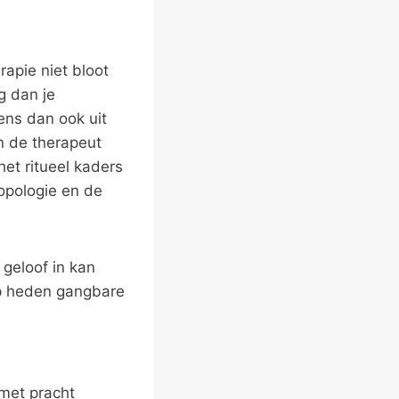
apie niet bloot
g dan je
ens dan ook uit
n de therapeut
et ritueel kaders
ropologie en de
 geloof in kan
op heden gangbare
 met pracht