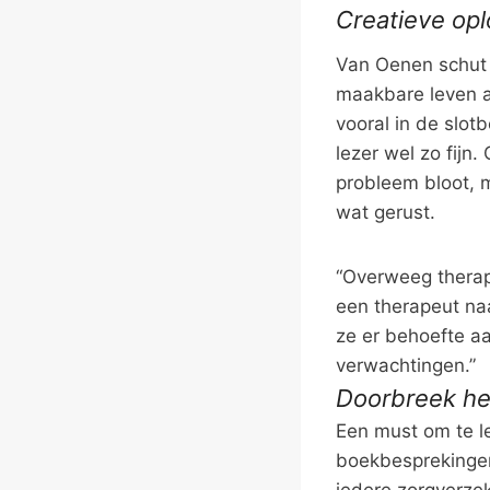
Creatieve op
Van Oenen schut 
maakbare leven af
vooral in de slot
lezer wel zo fijn
probleem bloot, m
wat gerust.
“Overweeg therapi
een therapeut na
ze er behoefte a
verwachtingen.”
Doorbreek he
Een must om te le
boekbesprekingen
iedere zorgverzek