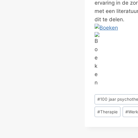
ervaring in de zo
met een literatuu
dit te delen.
Bericht
#
100 jaar psychothe
tags:
#
Therapie
#
Werk