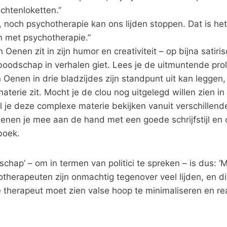
achtenloketten.”
noch psychotherapie kan ons lijden stoppen. Dat is het
n met psychotherapie.”
Oenen zit in zijn humor en creativiteit – op bijna satiri
boodschap in verhalen giet. Lees je de uitmuntende prol
 Oenen in drie bladzijdes zijn standpunt uit kan leggen
materie zit. Mocht je de clou nog uitgelegd willen zien i
 je deze complexe materie bekijken vanuit verschillend
nen je mee aan de hand met een goede schrijfstijl en o
boek.
dschap’ – om in termen van politici te spreken – is dus: ‘
otherapeuten zijn onmachtig tegenover veel lijden, en dit
therapeut moet zien valse hoop te minimaliseren en rea