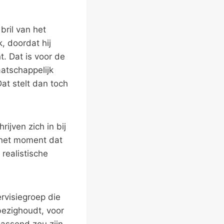
ril van het
, doordat hij
. Dat is voor de
aatschappelijk
at stelt dan toch
ijven zich in bij
 het moment dat
realistische
rvisiegroep die
bezighoudt, voor
passend zou zijn