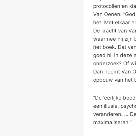
protocollen en kl
Van Oenen: “God, 
het. Met elkaar e
De kracht van Van 
waarmee hij zijn 
het boek. Dat van
goed hij in deze 
onderzoek? Of wil
Dan neemt Van Oe
opbouw van het 
“De ‘eerlijke boo
een illusie, psych
veranderen. … De 
maximaliseren.”