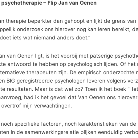
 psychotherapie – Flip Jan van Oenen
 van therapie beperkter dan gehoopt en lijkt de grens van
pelijk onderzoek ons hierover nog kan leren bereikt, d
doet iets wat niemand anders doet.”
Jan van Oenen ligt, is het voorbij met patserige psychot
kte antwoord te hebben op psychologisch lijden. Of het
lternatieve therapeuten zijn. De empirisch onderzochte
n BIG geregistreerde psychologen leveren volgens ver
te resultaten. Maar is dat wel zo? Toen ik het boek “He
anvroeg, had ik het gevoel dat Van Oenen ons hierover 
j overtrof mijn verwachtingen.
noch specifieke factoren, noch karakteristieken van de 
nten in de samenwerkingsrelatie blijken eenduidig verb