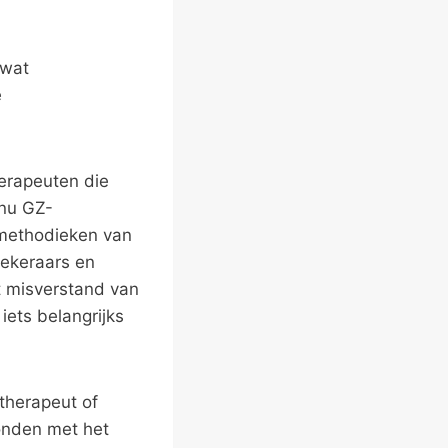
 wat
e
herapeuten die
 nu GZ-
 methodieken van
zekeraars en
t misverstand van
iets belangrijks
therapeut of
onden met het