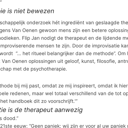
”
ie is niet bewezen
chappelijk onderzoek hét ingrediënt van geslaagde ther
olgens Van Oenen gewoon mens zijn een betere oplossin
hodieken. Flip Jan nodigt de therapeut en de lijdende m
improviserende mensen te zijn. Door de improvisatie ka
wordt “… het ritueel belangrijker dan de methode”. Om h
 Van Oenen oplossingen uit geloof, kunst, filosofie, ant
chap met de psychotherapie.
ode bij mij past, omdat ze mij inspireert, omdat ik hier
bele redenen, maar wel totaal verschillend van de tot 
het handboek dit zo voorschrijft.'”
tie is de therapeut aanwezig
s dood.”
1ste eeuw: “Geen paniek; wij zijn er voor al uw paniek