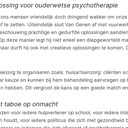
lossing voor ouderwetse psychotherapie
ons mensen vriendelijk doch dringend wakker om onze b
 te zetten. Uiteindelijk sluit Van Oenen af met vuurwerk
beschouwing prachtige en gedurfde oplossingen aandient
. Op deze manier legt hij niet enkel een diepgeworteld m
aar durft hij ook met creatieve oplossingen te komen. D
ezorg te organiseren zoals huisartsenzorg: cliënten schr
ar keuze en kunnen bij hem behandeling aanvragen op
an hebben. Dit vergroot de kans op een goede match en 
t taboe op onmacht
zen voor iedere hulpverlener op school, voor iedere inte
 houdt, voor iedere politicus die zich met gezondheid 
eraar en iedereen die zich afvraagt of psychotherapie 