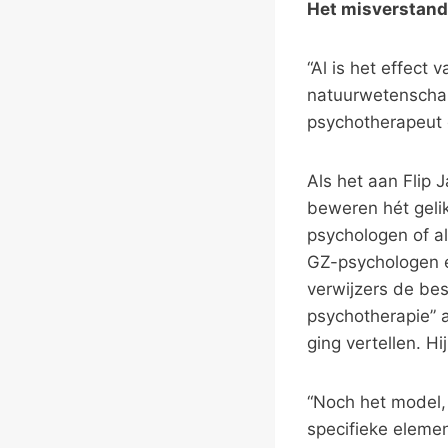
Het misverstand
“Al is het effect
natuurwetenschap
psychotherapeut 
Als het aan Flip 
beweren hét geli
psychologen of a
GZ-psychologen e
verwijzers de bes
psychotherapie” a
ging vertellen. Hi
“Noch het model, 
specifieke eleme