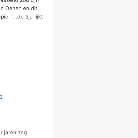
an Oenen en dit
e. “…de tijd lijkt
m
r jarenlang