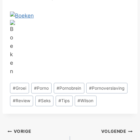
Bericht
#
Groei
#
Porno
#
Pornobrein
#
Pornoverslaving
tags:
#
Review
#
Seks
#
Tips
#
Wilson
Bericht
VORIGE
VOLGENDE