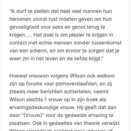
“Ik durf te stellen dat heel veel mannen hun
hersenen vooral rust moeten geven om hun
gevoeligheid voor seks en genot terug te
krijgen. … Het doel is om plezier te krijgen in
contact met echte mensen zonder tussenkomst
van een scherm, en om ervoor te zorgen dat je
weer zin in het leven en de liefde krijgt.”
Hoewel vrouwen volgens Wilson ook welkom
zijn op forums voor pornoverslaafden, en zij
steeds meer berichten achterlaten, neemt
Wilson slechts 1 vrouw op in zijn boek als
ervaringsdeskundige vrouw. Hij geeft dat aan
door “(Vrouw)” voor de gedeelde ervaring te
plaatsen. Ook in gedeeltes van theorie verwijst