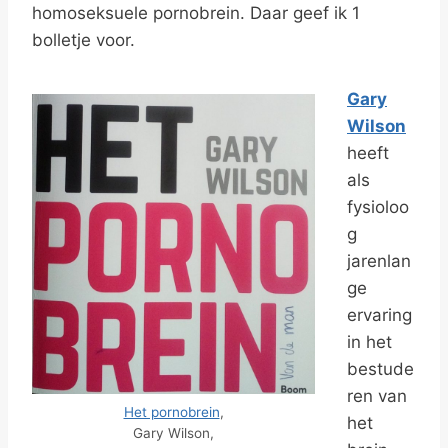
homoseksuele pornobrein. Daar geef ik 1
bolletje voor.
Gary
Wilson
heeft
als
fysioloo
g
jarenlan
ge
ervaring
in het
bestude
ren van
Het pornobrein
,
het
Gary Wilson,