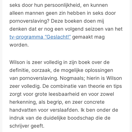
seks door hun persoonlijkheid, en kunnen
alleen mannen geen zin hebben in seks door
pornoverslaving? Deze boeken doen mij
denken dat er nog een volgend seizoen van het
tv-programma “Geslacht!”
gemaakt mag
worden.
Wilson is zeer volledig in zijn boek over de
definitie, oorzaak, de mogelijke oplossingen
van pornoverslaving. Nogmaals; hierin is Wilson
zeer volledig. De combinatie van theorie en tips
zorgt voor grote leesbaarheid en voor zowel
herkenning, als begrip, en zeer concrete
handvatten voor verslaafden. Ik ben onder de
indruk van de duidelijke boodschap die de
schrijver geeft.