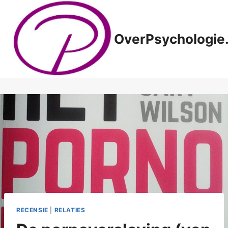
Doorgaan
naar
inhoud
OverPsychologie.
RECENSIE
|
RELATIES