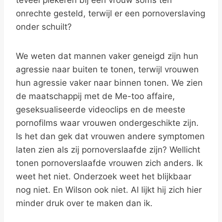
onrechte gesteld, terwijl er een pornoverslaving
onder schuilt?
We weten dat mannen vaker geneigd zijn hun
agressie naar buiten te tonen, terwijl vrouwen
hun agressie vaker naar binnen tonen. We zien
de maatschappij met de Me-too affaire,
geseksualiseerde videoclips en de meeste
pornofilms waar vrouwen ondergeschikte zijn.
Is het dan gek dat vrouwen andere symptomen
laten zien als zij pornoverslaafde zijn? Wellicht
tonen pornoverslaafde vrouwen zich anders. Ik
weet het niet. Onderzoek weet het blijkbaar
nog niet. En Wilson ook niet. Al lijkt hij zich hier
minder druk over te maken dan ik.