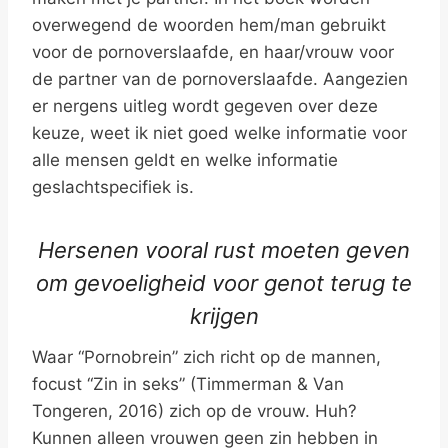
overwegend de woorden hem/man gebruikt
voor de pornoverslaafde, en haar/vrouw voor
de partner van de pornoverslaafde. Aangezien
er nergens uitleg wordt gegeven over deze
keuze, weet ik niet goed welke informatie voor
alle mensen geldt en welke informatie
geslachtspecifiek is.
Hersenen vooral rust moeten geven
om gevoeligheid voor genot terug te
krijgen
Waar “Pornobrein” zich richt op de mannen,
focust “Zin in seks” (Timmerman & Van
Tongeren, 2016) zich op de vrouw. Huh?
Kunnen alleen vrouwen geen zin hebben in