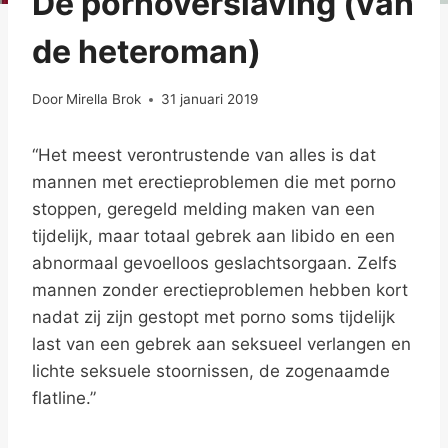
De pornoverslaving (van
de heteroman)
Door
Mirella Brok
31 januari 2019
“Het meest verontrustende van alles is dat
mannen met erectieproblemen die met porno
stoppen, geregeld melding maken van een
tijdelijk, maar totaal gebrek aan libido en een
abnormaal gevoelloos geslachtsorgaan. Zelfs
mannen zonder erectieproblemen hebben kort
nadat zij zijn gestopt met porno soms tijdelijk
last van een gebrek aan seksueel verlangen en
lichte seksuele stoornissen, de zogenaamde
flatline.”