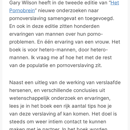
Gary Wilson heeft in de tweede editie van “
Het
Pornobrein
” nieuwe onderzoeken naar
pornoverslaving samengevat en toegevoegd.
En ook in deze editie zitten honderden
ervaringen van mannen over hun porno-
problemen. En één ervaring van een vrouw. Het
boek is voor hetero-mannen, door hetero-
mannen. Ik vraag me af hoe het met de rest
van de populatie en pornoverslaving zit.
Naast een uitleg van de werking van verslaafde
hersenen, en verschillende conclusies uit
wetenschappelijk onderzoek en ervaringen,
lees je in het boek een rijk aantal tips hoe je
van deze verslaving af kan komen. Het doel is
steeds om weer intiem contact te kunnen
maken met je partner. In het boek worden