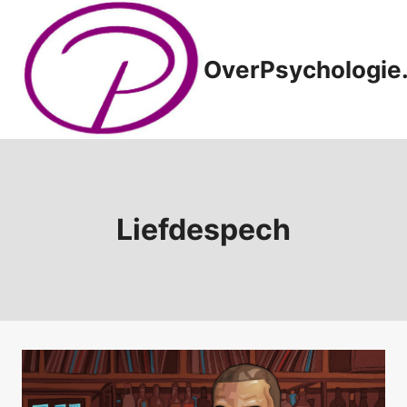
Doorgaan
naar
inhoud
OverPsychologie.
Liefdespech