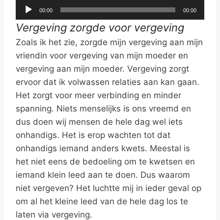
A
00:00
00:00
u
Vergeving zorgde voor vergeving
d
Zoals ik het zie, zorgde mijn vergeving aan mijn
i
vriendin voor vergeving van mijn moeder en
o
vergeving aan mijn moeder. Vergeving zorgt
s
ervoor dat ik volwassen relaties aan kan gaan.
p
Het zorgt voor meer verbinding en minder
e
spanning. Niets menselijks is ons vreemd en
l
dus doen wij mensen de hele dag wel iets
e
onhandigs. Het is erop wachten tot dat
r
onhandigs iemand anders kwets. Meestal is
het niet eens de bedoeling om te kwetsen en
iemand klein leed aan te doen. Dus waarom
niet vergeven? Het luchtte mij in ieder geval op
om al het kleine leed van de hele dag los te
laten via vergeving.