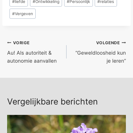
#
liefde
#
Ontwikkeling
#
Persoonlijk
#
relaties
tags:
#
Vergeven
Bericht
VORIGE
VOLGENDE
Au! Als autoriteit &
“Geweldloosheid kun
navigatie
autonomie aanvallen
je leren”
Vergelijkbare berichten