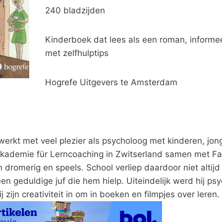
240 bladzijden
Kinderboek dat lees als een roman, informe
met zelfhulptips
Hogrefe Uitgevers te Amsterdam
 werkt met veel plezier als psycholoog met kinderen, jo
t Akademie für Lerncoaching in Zwitserland samen met F
n dromerig en speels. School verliep daardoor niet altijd
een geduldige juf die hem hielp. Uiteindelijk werd hij ps
 zijn creativiteit in om in boeken en filmpjes over leren.