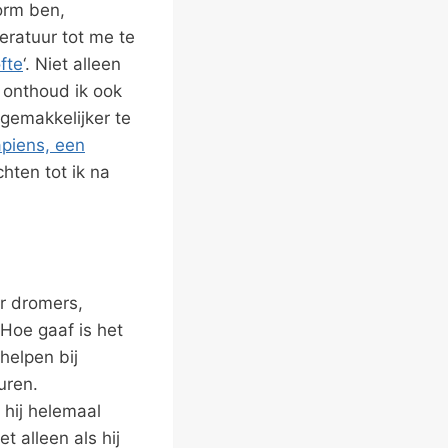
worm ben,
eratuur tot me te
fte
‘. Niet alleen
 onthoud ik ook
 gemakkelijker te
piens, een
chten tot ik na
or dromers,
Hoe gaaf is het
helpen bij
uren.
 hij helemaal
t alleen als hij