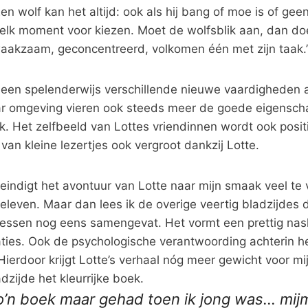
en wolf kan het altijd: ook als hij bang of moe is of gee
elk moment voor kiezen. Moet de wolfsblik aan, dan doet 
 waakzaam, geconcentreerd, volkomen één met zijn taak.
alleen spelenderwijs verschillende nieuwe vaardigheden 
aar omgeving vieren ook steeds meer de goede eigensch
jk. Het zelfbeeld van Lottes vriendinnen wordt ook positi
 van kleine lezertjes ook vergroot dankzij Lotte.
eindigt het avontuur van Lotte naar mijn smaak veel te 
eleven. Maar dan lees ik de overige veertig bladzijdes 
 lessen nog eens samengevat. Het vormt een prettig na
aties. Ook de psychologische verantwoording achterin h
Hierdoor krijgt Lotte’s verhaal nóg meer gewicht voor mi
adzijde het kleurrijke boek.
o’n boek maar gehad toen ik jong was… mijm