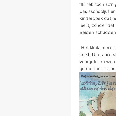
“Ik heb toch zo’n
basisschooljuf en
kinderboek dat h
leert, zonder dat
Beiden schudden
“Het klink intere
knikt. Uiteraard 
voorgelezen wordt
gehad toen ik jo