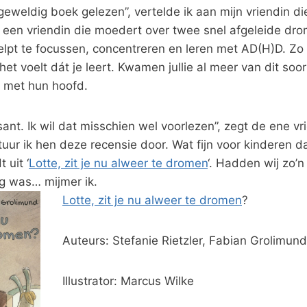
 geweldig boek gelezen”, vertelde ik aan mijn vriendin di
 een vriendin die moedert over twee snel afgeleide dro
elpt te focussen, concentreren en leren met AD(H)D. Zo
 het voelt dát je leert. Kwamen jullie al meer van dit so
 met hun hoofd.
ssant. Ik wil dat misschien wel voorlezen”, zegt de ene v
stuur ik hen deze recensie door. Wat fijn voor kinderen d
 uit ‘
Lotte, zit je nu alweer te dromen
‘. Hadden wij zo’
ng was… mijmer ik.
Lotte, zit je nu alweer te dromen
?
Auteurs: Stefanie Rietzler, Fabian Grolimund
Illustrator: Marcus Wilke