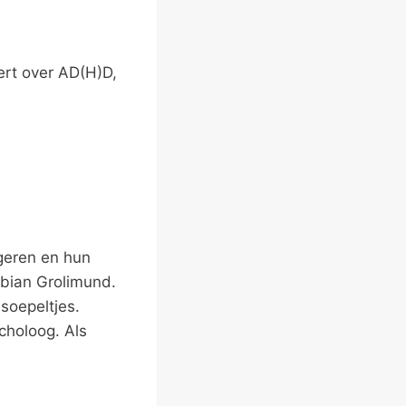
ert over AD(H)D,
ngeren en hun
abian Grolimund.
 soepeltjes.
ycholoog. Als