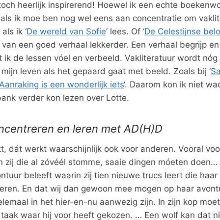
e toch heerlijk inspirerend! Hoewel ik een echte boeken
 als ik moe ben nog wel eens aan concentratie om vaklit
ls ik ‘
De wereld van Sofie
‘ lees. Of ‘
De Celestijnse belo
 van een goed verhaal lekkerder. Een verhaal begrijp en
 ik de lessen vóel en verbeeld. Vakliteratuur wordt nóg
mijn leven als het gepaard gaat met beeld. Zoals bij ‘
Sa
Aanraking is een wonderlijk iets
‘. Daarom kon ik niet wa
ank verder kon lezen over Lotte.
ncentreren en leren met AD(H)D
t, dát werkt waarschijnlijk ook voor anderen. Vooral vo
n zij die al zóvéél stomme, saaie dingen móeten doen… 
ntuur beleeft waarin zij tien nieuwe trucs leert die haar 
leren. En dat wij dan gewoon mee mogen op haar avont
lemaal in het hier-en-nu aanwezig zijn. In zijn kop moet
 taak waar hij voor heeft gekozen. … Een wolf kan dat nie