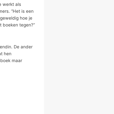
e werkt als
mers. “Het is een
 geweldig hoe je
ort boeken tegen?”
riendin. De ander
at hen
n boek maar