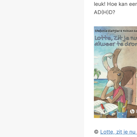
leuk! Hoe kan ee
AD(H)D?
©
Lotte, zit je n