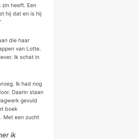
n zin heeft. Een
hij dat en is hij
”
aan die haar
appen van Lotte.
ever. Ik schat in
vroeg. Ik had nog
door. Daarin staan
slagwerk gevuld
et boek
j. Met een zucht
er ik