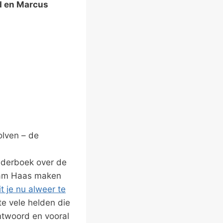
nd en Marcus
olven – de
inderboek over de
 mam Haas maken
it je nu alweer te
te vele helden die
ntwoord en vooral