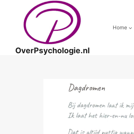
Doorgaan
naar
inhoud
Home
OverPsychologie.nl