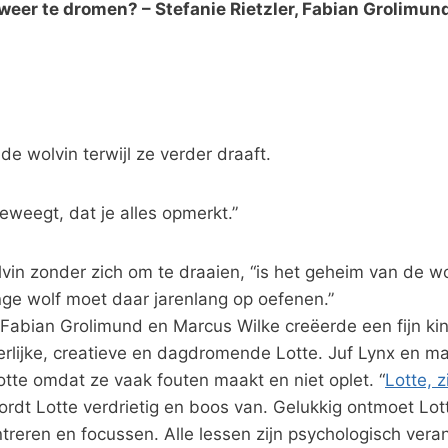
 alweer te dromen? – Stefanie Rietzler, Fabian Grolimu
de wolvin terwijl ze verder draaft.
beweegt, dat je alles opmerkt.”
lvin zonder zich om te draaien, “is het geheim van de w
onge wolf moet daar jarenlang op oefenen.”
, Fabian Grolimund en Marcus Wilke creëerde een fijn k
 eerlijke, creatieve en dagdromende Lotte. Juf Lynx en
tte omdat ze vaak fouten maakt en niet oplet. “
Lotte, z
ordt Lotte verdrietig en boos van. Gelukkig ontmoet Lot
treren en focussen. Alle lessen zijn psychologisch vera