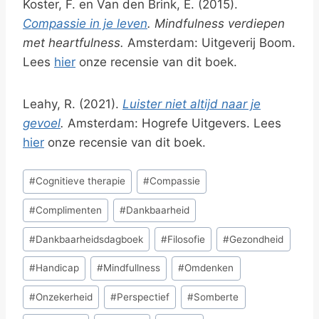
Koster, F. en Van den Brink, E. (2015).
Compassie in je leven
. Mindfulness verdiepen
met heartfulness.
Amsterdam: Uitgeverij Boom.
Lees
hier
onze recensie van dit boek.
Leahy, R. (2021).
Luister niet altijd naar je
gevoel
.
Amsterdam: Hogrefe Uitgevers. Lees
hier
onze recensie van dit boek.
Bericht
#
Cognitieve therapie
#
Compassie
tags:
#
Complimenten
#
Dankbaarheid
#
Dankbaarheidsdagboek
#
Filosofie
#
Gezondheid
#
Handicap
#
Mindfullness
#
Omdenken
#
Onzekerheid
#
Perspectief
#
Somberte