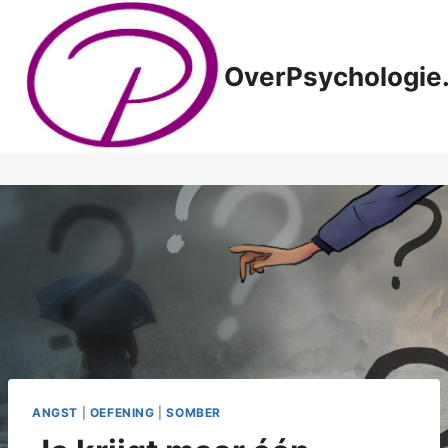
Doorgaan
naar
inhoud
OverPsychologie.
ANGST
|
OEFENING
|
SOMBER