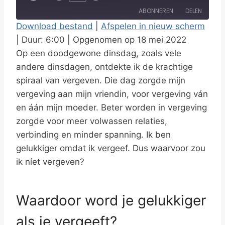
l
ABONNEREN
DELEN
a
Download bestand
|
Afspelen in nieuw scherm
y
|
Duur: 6:00
|
Opgenomen op 18 mei 2022
DELEN
RSS FEED
E
Op een doodgewone dinsdag, zoals vele
LINK
p
andere dinsdagen, ontdekte ik de krachtige
i
spiraal van vergeven. Die dag zorgde mijn
EMBED
s
vergeving aan mijn vriendin, voor vergeving ván
en áán mijn moeder. Beter worden in vergeving
o
zorgde voor meer volwassen relaties,
d
verbinding en minder spanning. Ik ben
e
gelukkiger omdat ik vergeef. Dus waarvoor zou
ik níet vergeven?
Waardoor word je gelukkiger
als je vergeeft?