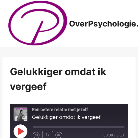
Doorgaan
naar
inhoud
OverPsychologie.
Gelukkiger omdat ik
vergeef
Een betere relatie met jezelf
Gelukkiger omdat ik vergeef
P
1x
00:00
/
6:00