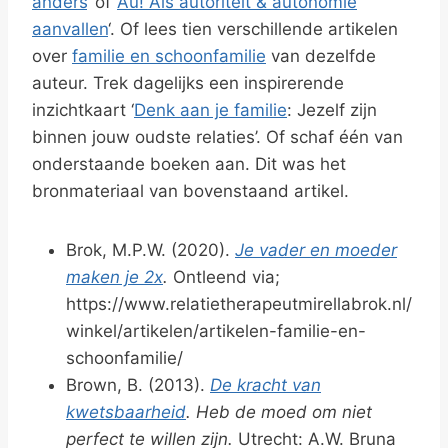
anders
‘ of ‘
Au! Als autoriteit & autonomie
aanvallen
‘. Of lees tien verschillende artikelen
over
familie en schoonfamilie
van dezelfde
auteur. Trek dagelijks een inspirerende
inzichtkaart ‘
Denk aan je familie
: Jezelf zijn
binnen jouw oudste relaties’. Of schaf één van
onderstaande boeken aan. Dit was het
bronmateriaal van bovenstaand artikel.
Brok, M.P.W. (2020).
Je vader en moeder
maken je 2x
.
Ontleend via;
https://www.relatietherapeutmirellabrok.nl/
winkel/artikelen/artikelen-familie-en-
schoonfamilie/
Brown, B. (2013).
De kracht van
kwetsbaarheid
.
Heb de moed om niet
perfect te willen zijn.
Utrecht: A.W. Bruna