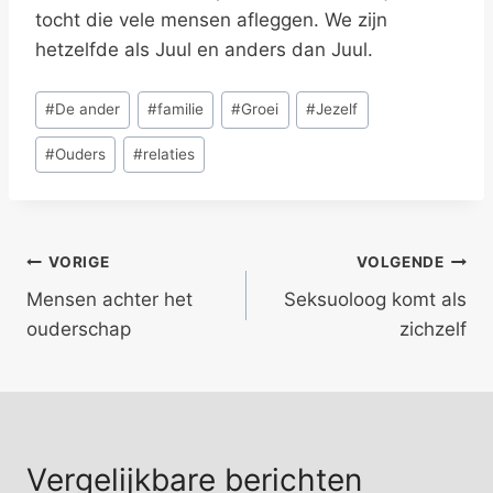
tocht die vele mensen afleggen. We zijn
hetzelfde als Juul en anders dan Juul.
Bericht
#
De ander
#
familie
#
Groei
#
Jezelf
tags:
#
Ouders
#
relaties
Bericht
VORIGE
VOLGENDE
Mensen achter het
Seksuoloog komt als
navigatie
ouderschap
zichzelf
Vergelijkbare berichten