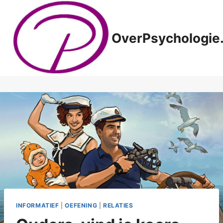
Doorgaan
naar
inhoud
OverPsychologie.
INFORMATIEF
|
OEFENING
|
RELATIES