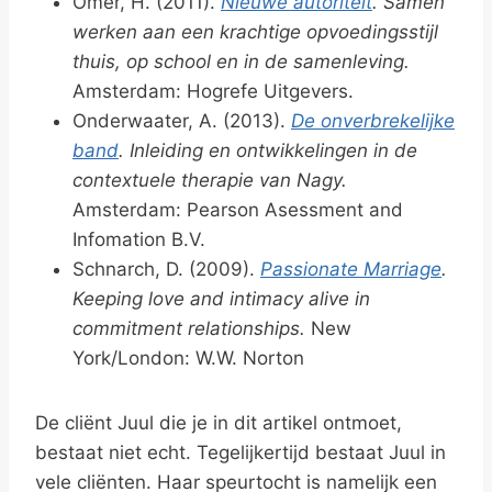
Omer, H. (2011).
Nieuwe autoriteit
. Samen
werken aan een krachtige opvoedingsstijl
thuis, op school en in de samenleving.
Amsterdam: Hogrefe Uitgevers.
Onderwaater, A. (2013).
De onverbrekelijke
band
. Inleiding en ontwikkelingen in de
contextuele therapie van Nagy.
Amsterdam: Pearson Asessment and
Infomation B.V.
Schnarch, D. (2009).
Passionate Marriage
.
Keeping love and intimacy alive in
commitment relationships.
New
York/London: W.W. Norton
De cliënt Juul die je in dit artikel ontmoet,
bestaat niet echt. Tegelijkertijd bestaat Juul in
vele cliënten. Haar speurtocht is namelijk een