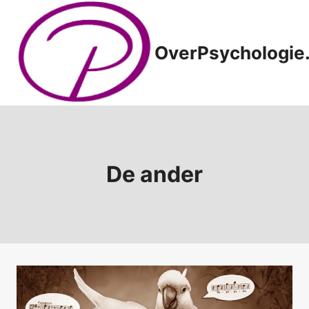
Doorgaan
naar
inhoud
OverPsychologie.
De ander