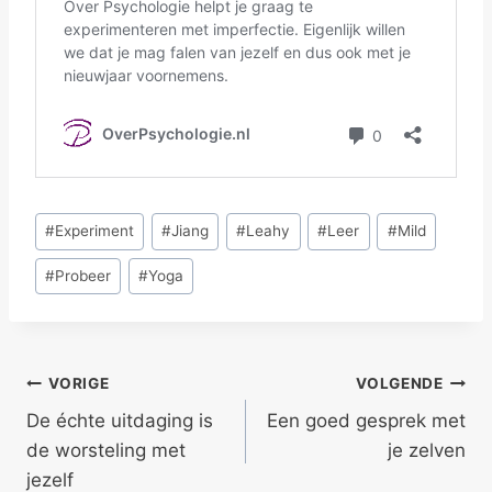
Bericht
#
Experiment
#
Jiang
#
Leahy
#
Leer
#
Mild
tags:
#
Probeer
#
Yoga
Bericht
VORIGE
VOLGENDE
De échte uitdaging is
Een goed gesprek met
navigatie
de worsteling met
je zelven
jezelf