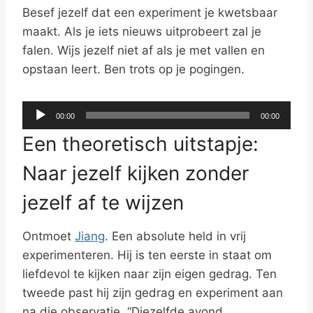
Besef jezelf dat een experiment je kwetsbaar
maakt. Als je iets nieuws uitprobeert zal je
falen. Wijs jezelf niet af als je met vallen en
opstaan leert. Ben trots op je pogingen.
A
00:00
00:00
u
Een theoretisch uitstapje:
d
i
Naar jezelf kijken zonder
o
jezelf af te wijzen
s
p
Ontmoet
Jiang
. Een absolute held in vrij
e
experimenteren. Hij is ten eerste in staat om
l
liefdevol te kijken naar zijn eigen gedrag. Ten
e
tweede past hij zijn gedrag en experiment aan
r
na die observatie. “Diezelfde avond