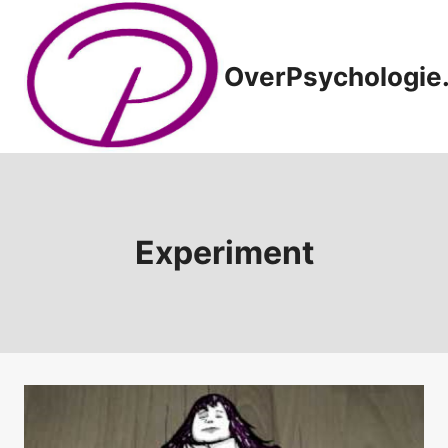
Doorgaan
naar
inhoud
OverPsychologie.
Experiment