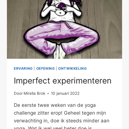
ERVARING
|
OEFENING
|
ONTWIKKELING
Imperfect experimenteren
Door
Mirella Brok
10 januari 2022
De eerste twee weken van de yoga
challenge zitter erop! Geheel tegen mijn
verwachting in, doe ik steeds minder aan
yoga. Wat ik wel veel beter doe is