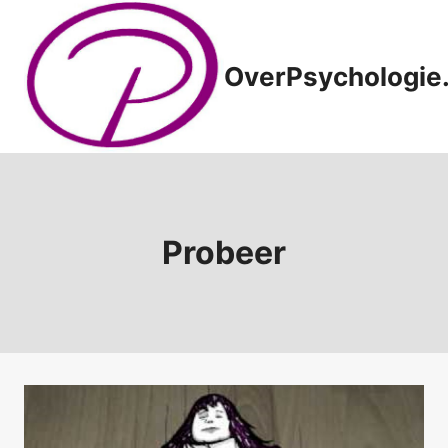
Doorgaan
naar
inhoud
OverPsychologie.
Probeer