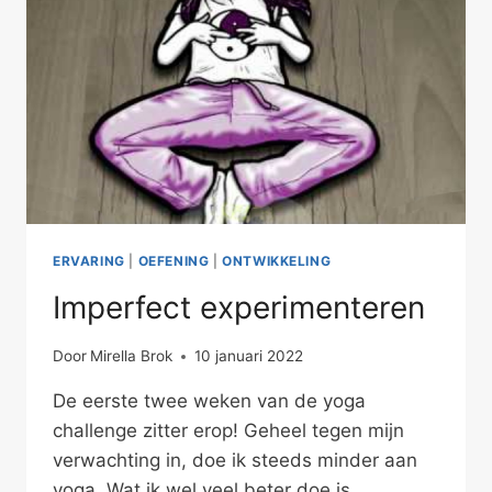
ERVARING
|
OEFENING
|
ONTWIKKELING
Imperfect experimenteren
Door
Mirella Brok
10 januari 2022
De eerste twee weken van de yoga
challenge zitter erop! Geheel tegen mijn
verwachting in, doe ik steeds minder aan
yoga. Wat ik wel veel beter doe is