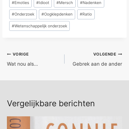
#
Emoties
#
Idioot
#
Mersch
#
Nadenken
tags:
#
Onderzoek
#
Oogklepdenken
#
Ratio
#
Wetenschappelijk onderzoek
Bericht
VORIGE
VOLGENDE
Wat nou als…
Gebrek aan de ander
navigatie
Vergelijkbare berichten