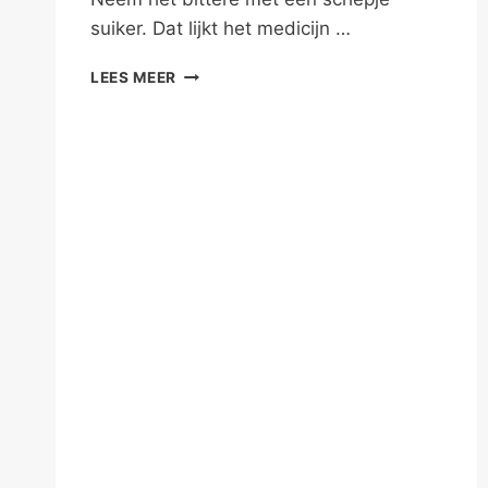
suiker. Dat lijkt het medicijn …
TEGENSLAG
LEES MEER
IN
JE
GEZONDHEID