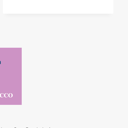
VAN
STEUN
EN
OPENHEID