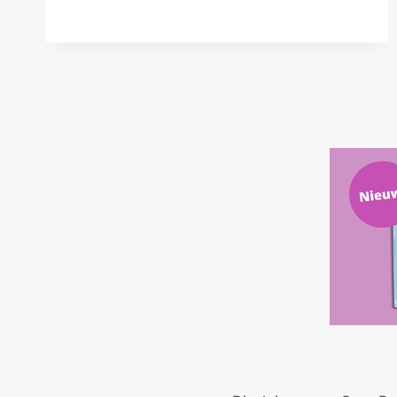
DEEL
II