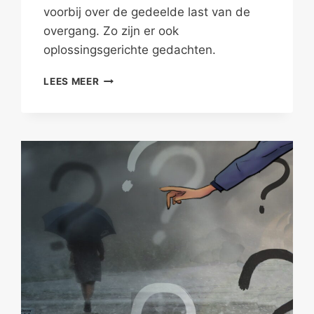
voorbij over de gedeelde last van de
overgang. Zo zijn er ook
oplossingsgerichte gedachten.
…
LEES MEER
OMDAT
ZE
NIET
MEER
ZICHZELF
IS