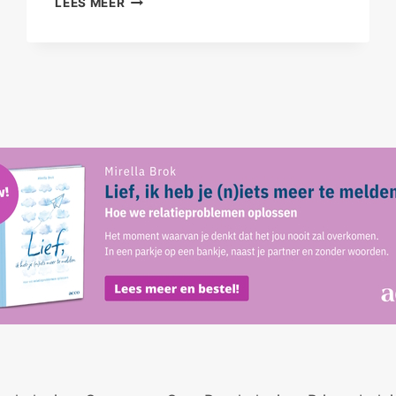
LEES MEER
KRIJGT
MAAR
ÉÉN
LICHAAM