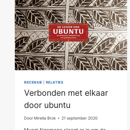
RECENSIE
|
RELATIES
Verbonden met elkaar
door ubuntu
Door
Mirella Brok
21 september 2020
Mungi Ngomane slaagt er in om de