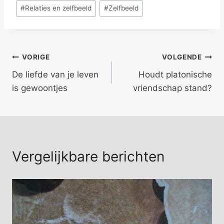
#
Relaties en zelfbeeld
#
Zelfbeeld
Bericht
VORIGE
VOLGENDE
De liefde van je leven
Houdt platonische
navigatie
is gewoontjes
vriendschap stand?
Vergelijkbare berichten