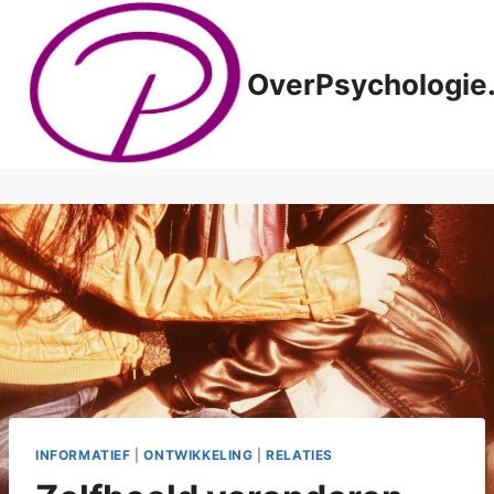
Doorgaan
naar
inhoud
OverPsychologie.
INFORMATIEF
|
ONTWIKKELING
|
RELATIES