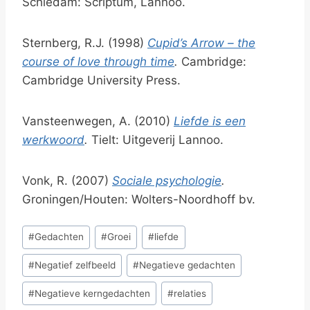
Schiedam: Scriptum, Lannoo.
Sternberg, R.J. (1998)
Cupid’s Arrow – the
course of love through time
.
Cambridge:
Cambridge University Press.
Vansteenwegen, A. (2010)
Liefde is een
werkwoord
.
Tielt: Uitgeverij Lannoo.
Vonk, R. (2007)
Sociale psychologie
.
Groningen/Houten: Wolters-Noordhoff bv.
Bericht
#
Gedachten
#
Groei
#
liefde
tags:
#
Negatief zelfbeeld
#
Negatieve gedachten
#
Negatieve kerngedachten
#
relaties