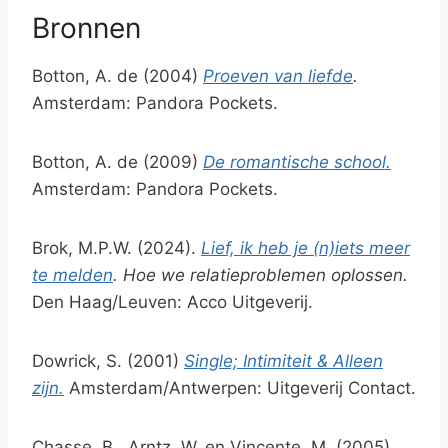
Bronnen
Botton, A. de (2004)
Proeven van liefde
.
Amsterdam: Pandora Pockets.
Botton, A. de (2009)
De romantische school.
Amsterdam: Pandora Pockets.
Brok, M.P.W. (2024).
Lief, ik heb je (n)iets meer
te melden
. Hoe we relatieproblemen oplossen.
Den Haag/Leuven: Acco Uitgeverij.
Dowrick, S. (2001)
Single; Intimiteit & Alleen
zijn.
Amsterdam/Antwerpen: Uitgeverij Contact.
Chasse, B., Arntz, W. en Vincente, M. (2005)