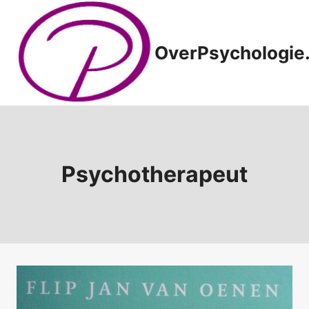
Doorgaan
naar
inhoud
OverPsychologie.
Psychotherapeut