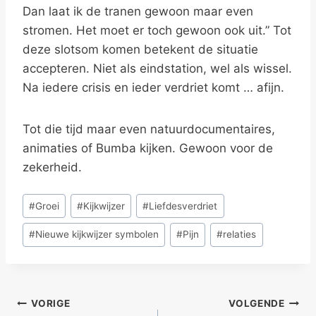
Dan laat ik de tranen gewoon maar even
stromen. Het moet er toch gewoon ook uit.” Tot
deze slotsom komen betekent de situatie
accepteren. Niet als eindstation, wel als wissel.
Na iedere crisis en ieder verdriet komt … afijn.
Tot die tijd maar even natuurdocumentaires,
animaties of Bumba kijken. Gewoon voor de
zekerheid.
Bericht
#
Groei
#
Kijkwijzer
#
Liefdesverdriet
tags:
#
Nieuwe kijkwijzer symbolen
#
Pijn
#
relaties
Bericht
VORIGE
VOLGENDE