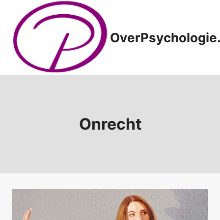
Doorgaan
naar
inhoud
OverPsychologie.
Onrecht