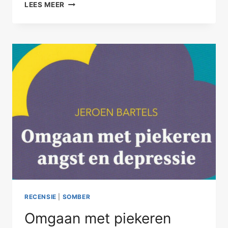
VERTEL
LEES MEER
EENS
…
HOE
WERKT
DIT?
RECENSIE
|
SOMBER
Omgaan met piekeren