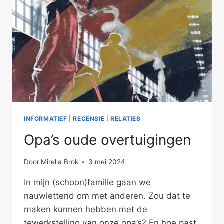
INFORMATIEF
|
RECENSIE
|
RELATIES
Opa’s oude overtuigingen
Door
Mirella Brok
3 mei 2024
In mijn (schoon)familie gaan we
nauwlettend om met anderen. Zou dat te
maken kunnen hebben met de
tewerkstelling van onze opa’s? En hoe past