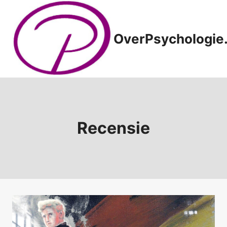
Doorgaan
naar
inhoud
OverPsychologie.
Recensie