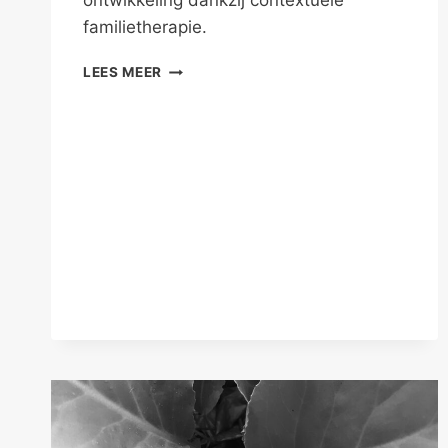
ontwikkeling dankzij contextuele
familietherapie.
WAAR
LEES MEER
JE
VANDAAN
KOMT