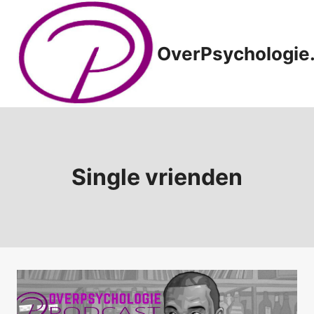
Doorgaan
naar
inhoud
OverPsychologie.
Single vrienden