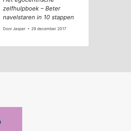
zelfhulpboek – Beter
relatie?
navelstaren in 10 stappen
Door
Mirell
Door
Jasper
29 december 2017