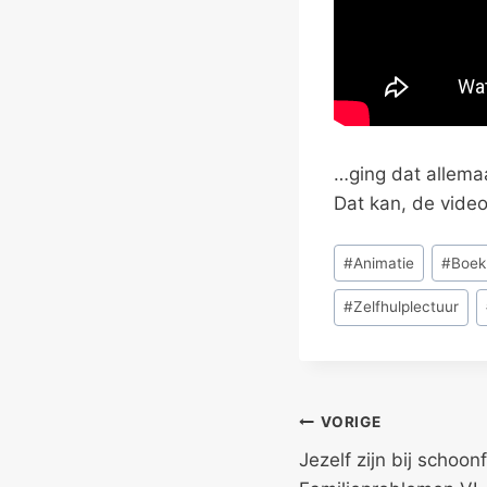
…ging dat allemaa
Dat kan, de video
Bericht
#
Animatie
#
Boek
tags:
#
Zelfhulplectuur
Bericht
VORIGE
Jezelf zijn bij schoon
navigatie