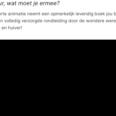
ur, wat moet je ermee?
korte animatie neemt een opmerkelijk levendig boek jou b
en volledig verzorgde rondleiding door de wondere were
 en huiver!