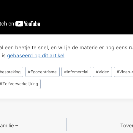
l een beetje te snel, en wil je de materie er nog eens r
 is
gebaseerd op dit artikel
.
bespreking
#
Egocentrisme
#
Infomercial
#
Video
#
Video-
#
Zelfverwerkelijking
familie –
Tover