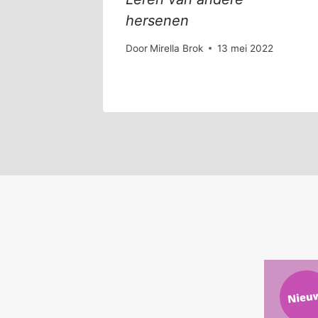
ie
hersenen
er 2021
Door
Mirella Brok
13 mei 2022