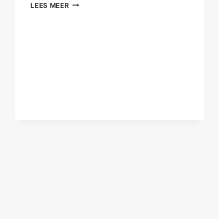
TEGENSLAG
LEES MEER
IN
JE
GEZONDHEID