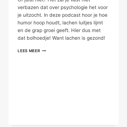
verbazen dat over psychologie het voor
je uitzocht. In deze podcast hoor je hoe
humor hoop houdt, lachen luitjes lijmt
en de grap groei geeft. Híer dus met
dat bolhoedje! Want lachen is gezond!
LACHEN
LEES MEER
OM
JEZELF
IS
GEZOND