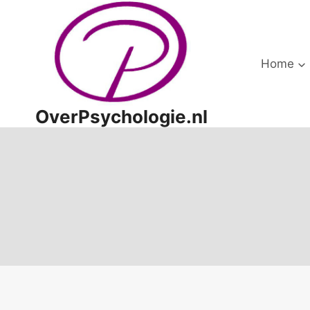
Doorgaan
naar
inhoud
Home
OverPsychologie.nl