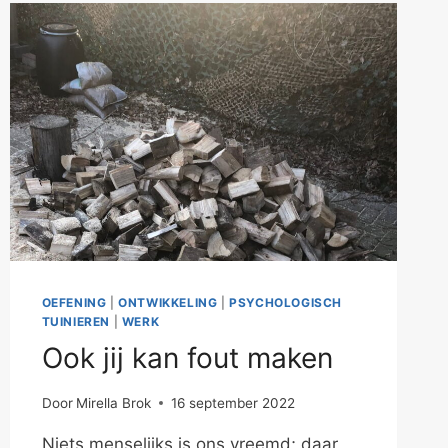
OEFENING
|
ONTWIKKELING
|
PSYCHOLOGISCH
TUINIEREN
|
WERK
Ook jij kan fout maken
Door
Mirella Brok
16 september 2022
Niets menselijks is ons vreemd; daar