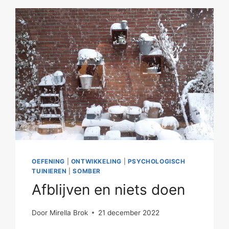
OEFENING
|
ONTWIKKELING
|
PSYCHOLOGISCH
TUINIEREN
|
SOMBER
Afblijven en niets doen
Door
Mirella Brok
21 december 2022