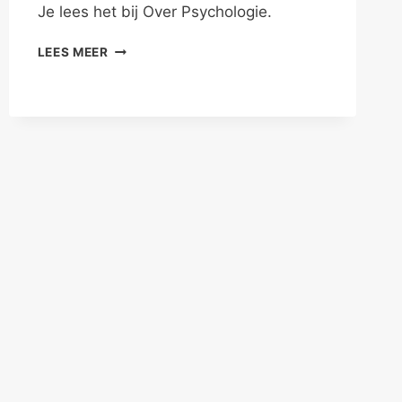
Je lees het bij Over Psychologie.
“GEWELDLOOSHEID
LEES MEER
KUN
JE
LEREN”