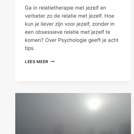
Ga in relatietherapie met jezelf en
verbeter zo de relatie met jezelf. Hoe
kun je liever zijn voor jezelf, zonder in
een obsessieve relatie met jezelf te
komen? Over Psychologie geeft je acht
tips.
HOUDEN
LEES MEER
VAN
JEZELF
ZOALS
NARCISSUS
DAT
NIET
KON
–
DEEL
II