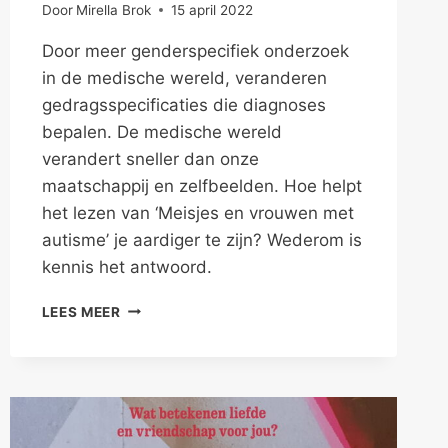
Door
Mirella Brok
15 april 2022
Door meer genderspecifiek onderzoek
in de medische wereld, veranderen
gedragsspecificaties die diagnoses
bepalen. De medische wereld
verandert sneller dan onze
maatschappij en zelfbeelden. Hoe helpt
het lezen van ‘Meisjes en vrouwen met
autisme’ je aardiger te zijn? Wederom is
kennis het antwoord.
MEER
LEES MEER
BEGRIP
VOOR
VROUWEN
MET
AUTISME