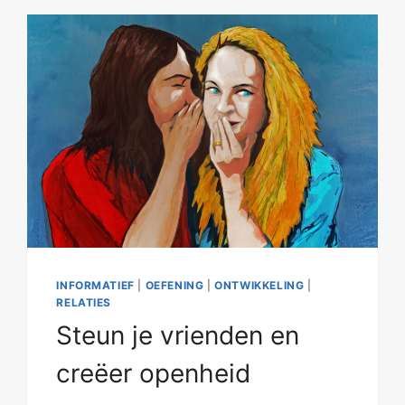
INFORMATIEF
|
OEFENING
|
ONTWIKKELING
|
RELATIES
Steun je vrienden en
creëer openheid