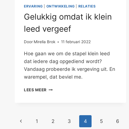
ERVARING
|
ONTWIKKELING
|
RELATIES
Gelukkig omdat ik klein
leed vergeef
Door
Mirella Brok
11 februari 2022
Hoe gaan we om de stapel klein leed
dat iedere dag opgediend wordt?
Vandaag probeerde ik vergeving uit. En
warempel, dat beviel me.
GELUKKIG
LEES MEER
OMDAT
IK
KLEIN
LEED
Paginanavigatie
VERGEEF
Vorige
1
2
3
4
5
6