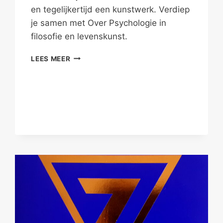
en tegelijkertijd een kunstwerk. Verdiep
je samen met Over Psychologie in
filosofie en levenskunst.
JIJ
LEES MEER
ALS
KUNSTENAAR
EN
KUNSTWERK
–
DEEL
I