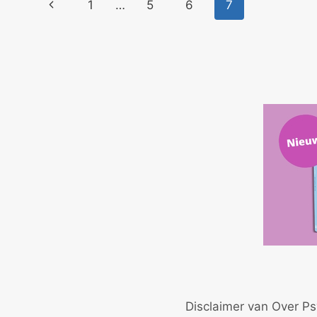
Paginanavigatie
Vorige
1
…
5
6
7
pagina
Disclaimer van Over Ps