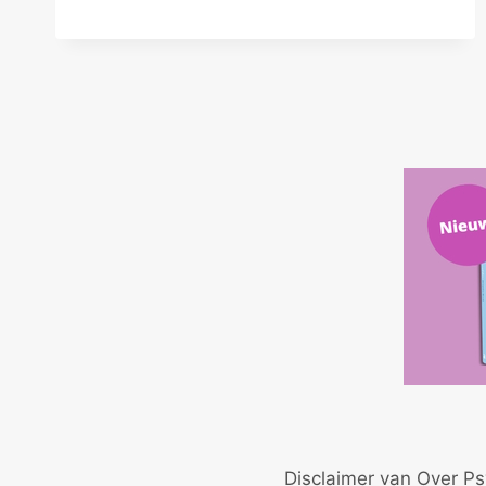
Z’N
ALLEN
NAAR
MEERDERE
MENSEN
KIJKEN
Disclaimer van Over Ps