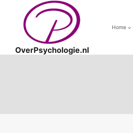
Doorgaan
naar
inhoud
Home
OverPsychologie.nl