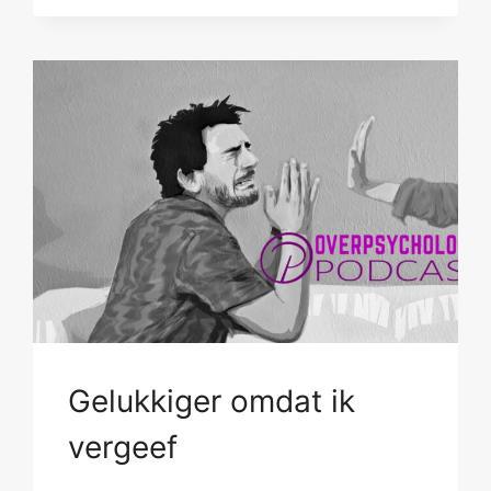
JE
KOERS
TERUG
Gelukkiger omdat ik
vergeef