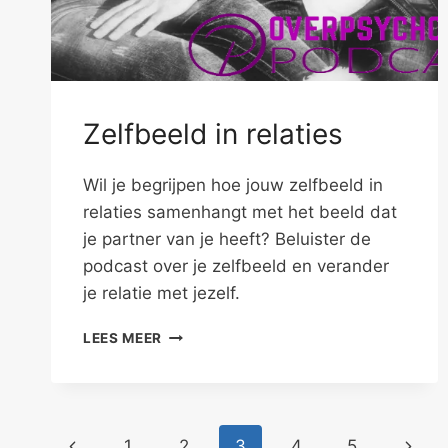
Zelfbeeld in relaties
Wil je begrijpen hoe jouw zelfbeeld in
relaties samenhangt met het beeld dat
je partner van je heeft? Beluister de
podcast over je zelfbeeld en verander
je relatie met jezelf.
ZELFBEELD
LEES MEER
IN
RELATIES
Paginanavigatie
Vorige
Volge
1
2
3
4
5