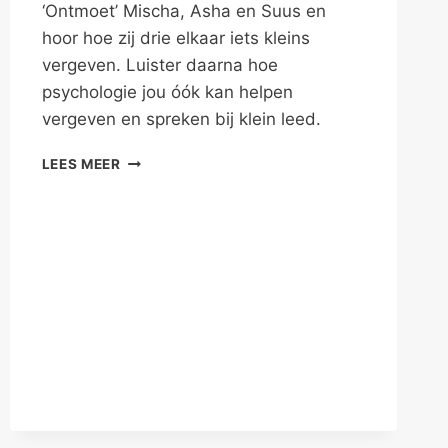
‘Ontmoet’ Mischa, Asha en Suus en
hoor hoe zij drie elkaar iets kleins
vergeven. Luister daarna hoe
psychologie jou óók kan helpen
vergeven en spreken bij klein leed.
HOE
LEES MEER
VERGEEF
EN
BESPREEK
JE
KLEIN
LEED