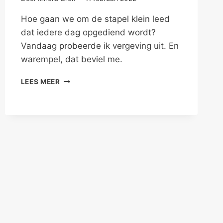
Hoe gaan we om de stapel klein leed
dat iedere dag opgediend wordt?
Vandaag probeerde ik vergeving uit. En
warempel, dat beviel me.
GELUKKIG
LEES MEER
OMDAT
IK
KLEIN
LEED
VERGEEF