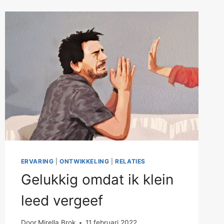
ERVARING
|
ONTWIKKELING
|
RELATIES
Gelukkig omdat ik klein
leed vergeef
Door
Mirella Brok
11 februari 2022