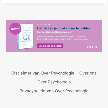
itt
ai
at
k
t
e
er
l
s
e
n
A
dI
p
n
p
Disclaimer van Over Psychologie
Over ons
Over Psychologie
Privacybeleid van Over Psychologie