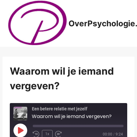
Doorgaan
naar
inhoud
OverPsychologie.
Waarom wil je iemand
vergeven?
Een betere relatie met jezelf
Waarom wil je iemand vergeven?
P
1x
00:00
/
9:24