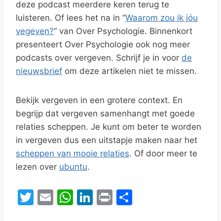
deze podcast meerdere keren terug te
luisteren. Of lees het na in “
Waarom zou ik jóu
vegeven?
” van Over Psychologie. Binnenkort
presenteert Over Psychologie ook nog meer
podcasts over vergeven. Schrijf je in voor
de
nieuwsbrief
om deze artikelen niet te missen.
Bekijk vergeven in een grotere context. En
begrijp dat vergeven samenhangt met goede
relaties scheppen. Je kunt om beter te worden
in vergeven dus een uitstapje maken naar het
scheppen van mooie relaties
. Of door meer te
lezen over
ubuntu
.
T
E
W
Li
Pr
D
w
m
h
n
in
el