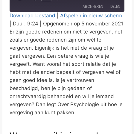
l
ABONNEREN
DELEN
a
Download bestand
|
Afspelen in nieuw scherm
y
|
Duur: 9:24
|
Opgenomen op 5 november 2021
DELEN
RSS FEED
E
Er zijn goede redenen om niet te vergeven, net
LINK
p
zoals er goede redenen zijn om wél te
i
vergeven. Eigenlijk is het niet de vraag of je
EMBED
s
gaat vergeven. Een betere vraag is wíe je
vergeeft. Want vooral het soort relatie dat je
o
hebt met de ander bepaalt of vergeven wel of
d
geen goed idee is. Is je vertrouwen
e
beschadigd, ben je pijn gedaan of
onrechtvaardig behandeld en wil je iemand
vergeven? Dan legt Over Psychologie uit hoe je
vergeving aan kunt pakken.