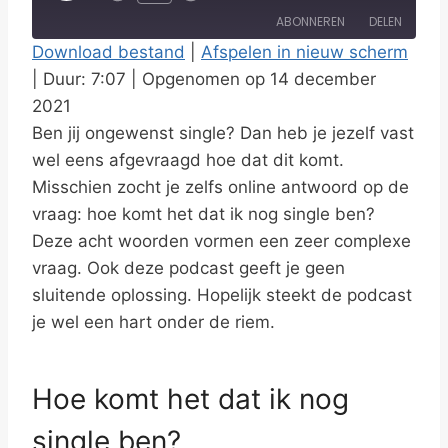
l
ABONNEREN
DELEN
a
Download bestand
|
Afspelen in nieuw scherm
y
|
Duur: 7:07
|
Opgenomen op 14 december
DELEN
RSS FEED
E
2021
LINK
p
Ben jij ongewenst single? Dan heb je jezelf vast
i
wel eens afgevraagd hoe dat dit komt.
EMBED
s
Misschien zocht je zelfs online antwoord op de
vraag: hoe komt het dat ik nog single ben?
o
Deze acht woorden vormen een zeer complexe
d
vraag. Ook deze podcast geeft je geen
e
sluitende oplossing. Hopelijk steekt de podcast
je wel een hart onder de riem.
Hoe komt het dat ik nog
single ben?