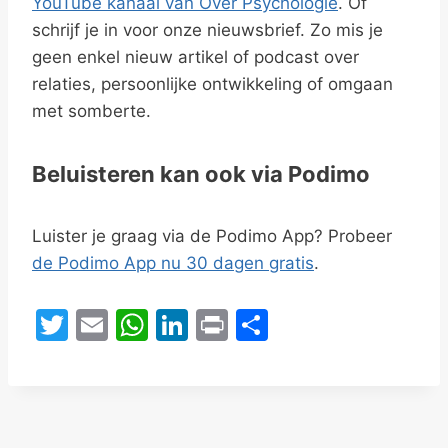
YouTube kanaal van Over Psychologie
. Of
schrijf je in voor onze nieuwsbrief. Zo mis je
geen enkel nieuw artikel of podcast over
relaties, persoonlijke ontwikkeling of omgaan
met somberte.
Beluisteren kan ook via Podimo
Luister je graag via de Podimo App? Probeer
de Podimo App nu 30 dagen gratis
.
T
E
W
Li
Pr
D
w
m
h
n
in
el
itt
ai
at
k
t
e
er
l
s
e
n