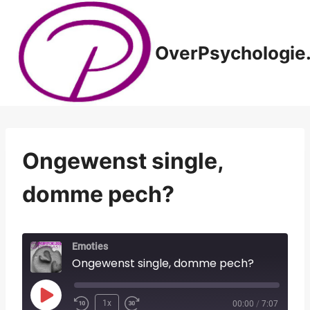
Doorgaan
naar
inhoud
OverPsychologie.
Ongewenst single,
domme pech?
Emoties
Ongewenst single, domme pech?
P
1x
00:00
/
7:07