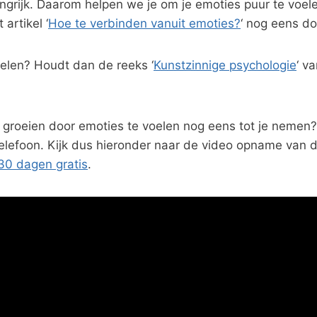
ngrijk. Daarom helpen we je om je emoties puur te voele
artikel ‘
Hoe te verbinden vanuit emoties?
‘ nog eens do
oelen? Houdt dan de reeks ‘
Kunstzinnige psychologie
‘ v
r groeien door emoties te voelen nog eens tot je nemen?
efoon. Kijk dus hieronder naar de video opname van de
30 dagen gratis
.