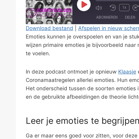
P
1x
l
ABONNEREN
DELEN
a
Download bestand
|
Afspelen in nieuw sche
y
Emoties kunnen je overspoelen en van je stuk
DELEN
E
RSS FEED
wijzen primaire emoties je bijvoorbeeld naar 
LINK
p
te voelen.
i
EMBED
s
In deze podcast ontmoet je opnieuw
Klaasje
o
Coronamaatregelen allerlei emoties. Hun emot
d
Het onderscheid tussen de soorten emoties is
e
en de gebruikte afbeeldingen de theorie licht
Leer je emoties te begrijpe
Ga er maar eens goed voor zitten, voor deze 