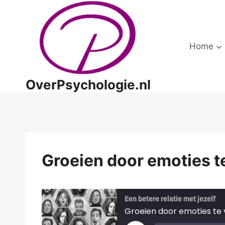
Doorgaan
naar
inhoud
Home
OverPsychologie.nl
Groeien door emoties t
Een betere relatie met jezelf
Groeien door emoties te 