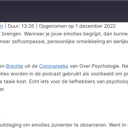
rm
|
Duur: 13:26
|
Opgenomen op 1 december 2022
 brengen. Wanneer je jouw emoties begrijpt, dan kunnen
meer zelfcompassie, persoonlijke ontwikkeling en eerlij
en
Brechje
uit de
Coronareeks
van Over Psychologie. Net
ies worden in de podcast gebruikt als voorbeeld om pri
 taaie kost. Echt iets voor de liefhebbers van psycholo
er.
n
uitdaging om emoties zuiverder te observeren. Want in 