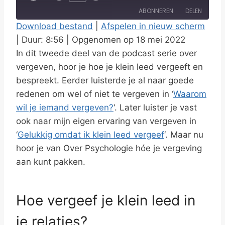
l
ABONNEREN
DELEN
a
Download bestand
|
Afspelen in nieuw scherm
y
|
Duur: 8:56
|
Opgenomen op 18 mei 2022
DELEN
RSS FEED
E
In dit tweede deel van de podcast serie over
LINK
p
vergeven, hoor je hoe je klein leed vergeeft en
i
bespreekt. Eerder luisterde je al naar goede
EMBED
s
redenen om wel of niet te vergeven in ‘
Waarom
wil je iemand vergeven?
o
‘. Later luister je vast
ook naar mijn eigen ervaring van vergeven in
d
‘
Gelukkig omdat ik klein leed vergeef
‘. Maar nu
e
hoor je van Over Psychologie hóe je vergeving
aan kunt pakken.
Hoe vergeef je klein leed in
je relaties?