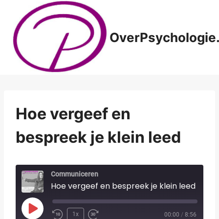
Doorgaan
naar
inhoud
OverPsychologie.
Hoe vergeef en
bespreek je klein leed
Communiceren
Hoe vergeef en bespreek je klein leed
P
1x
00:00
/
8:56