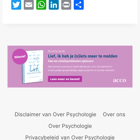
T
E
W
Li
Pr
D
w
m
h
n
in
el
itt
ai
at
k
t
e
er
l
s
e
n
A
dI
p
n
p
Disclaimer van Over Psychologie
Over ons
Over Psychologie
Privacybeleid van Over Psychologie