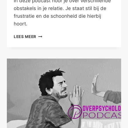
In deze podcast hoor je over verschillende
obstakels in je relatie. Je staat stil bij de
frustratie en de schoonheid die hierbij
hoort.
WAT
LEES MEER
STAAT
ER
TUSSEN
JOU
EN
JE
PARTNER?