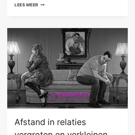
HELPENDE
LEES MEER
HOUDING
HEELT
Afstand in relaties
vergroten en verkleinen