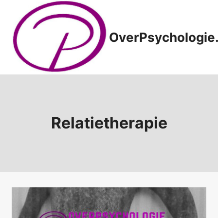
Doorgaan
naar
inhoud
OverPsychologie.
Relatietherapie