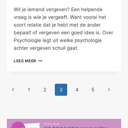
Wil je iemand vergeven? Een helpende
vraag is wíe je vergeeft. Want vooral het
soort relatie dat je hebt met de ander
bepaalt of vergeven een goed idee is. Over
Psychologie legt uit welke psychologie
achter vergeven schuil gaat.
WAAROM
LEES MEER
WIL
JE
IEMAND
VERGEVEN?
Paginanavigatie
Vorige
Volgende
1
2
3
4
5
pagina
pagina