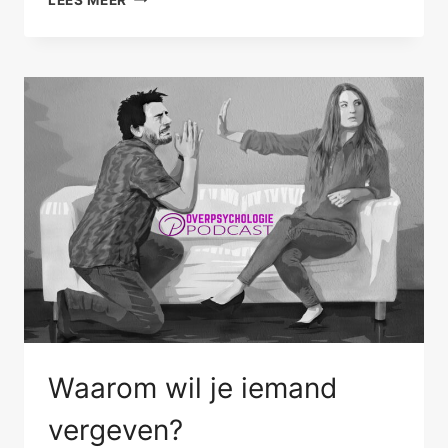
VERGEEF
EN
BESPREEK
JE
KLEIN
LEED
Waarom wil je iemand
vergeven?