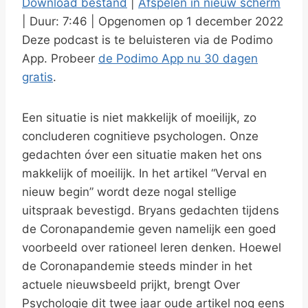
Download bestand
|
Afspelen in nieuw scherm
y
|
Duur: 7:46
|
Opgenomen op 1 december 2022
DELEN
RSS FEED
E
Deze podcast is te beluisteren via de Podimo
LINK
p
App. Probeer
de Podimo App nu 30 dagen
i
gratis
.
EMBED
s
o
Een situatie is niet makkelijk of moeilijk, zo
d
concluderen cognitieve psychologen. Onze
e
gedachten óver een situatie maken het ons
makkelijk of moeilijk. In het artikel “Verval en
nieuw begin” wordt deze nogal stellige
uitspraak bevestigd. Bryans gedachten tijdens
de Coronapandemie geven namelijk een goed
voorbeeld over rationeel leren denken. Hoewel
de Coronapandemie steeds minder in het
actuele nieuwsbeeld prijkt, brengt Over
Psychologie dit twee jaar oude artikel nog eens