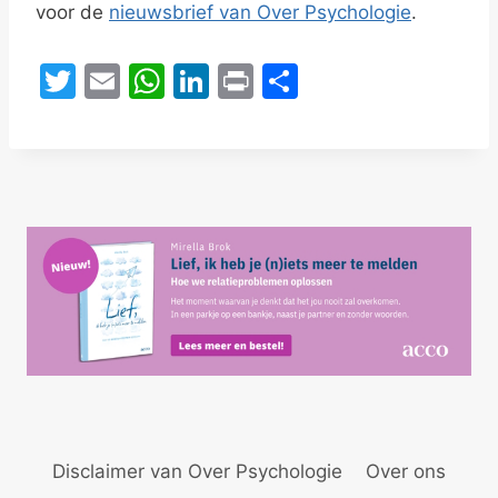
voor de
nieuwsbrief van Over Psychologie
.
T
E
W
Li
Pr
D
w
m
h
n
in
el
itt
ai
at
k
t
e
er
l
s
e
n
A
dI
p
n
p
Disclaimer van Over Psychologie
Over ons