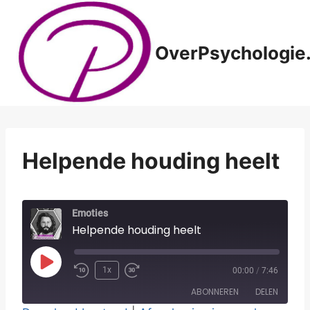
Doorgaan
naar
inhoud
OverPsychologie.
Helpende houding heelt
Emoties
Helpende houding heelt
P
1x
00:00
/
7:46
l
ABONNEREN
DELEN
a