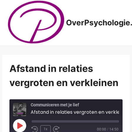
Doorgaan
naar
inhoud
OverPsychologie.
Afstand in relaties
vergroten en verkleinen
Communiceren met je lief
Afstand in relaties vergroten en verkleinen
P
1x
00:00
/
14:50