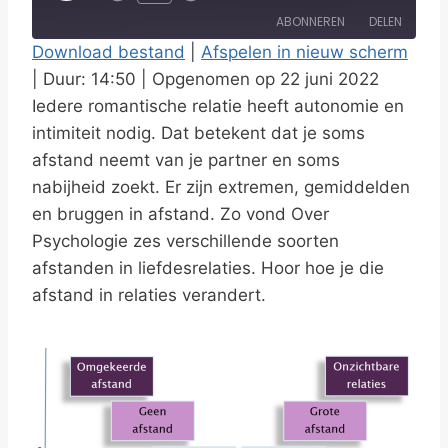
l
ABONNEREN
DELEN
a
Download bestand
|
Afspelen in nieuw scherm
y
|
Duur: 14:50
|
Opgenomen op 22 juni 2022
DELEN
RSS FEED
E
Iedere romantische relatie heeft autonomie en
LINK
p
intimiteit nodig. Dat betekent dat je soms
i
afstand neemt van je partner en soms
EMBED
s
nabijheid zoekt. Er zijn extremen, gemiddelden
en bruggen in afstand. Zo vond Over
o
Psychologie zes verschillende soorten
d
afstanden in liefdesrelaties. Hoor hoe je die
e
afstand in relaties verandert.