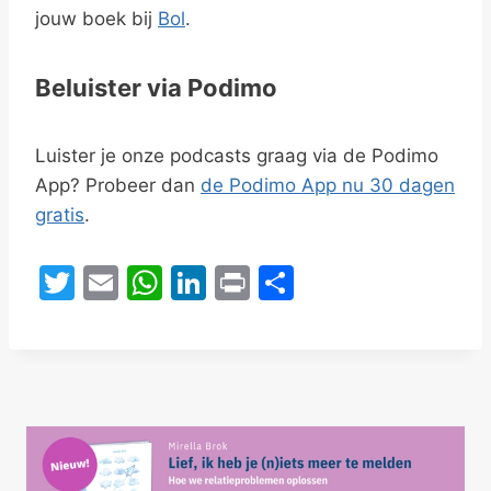
jouw boek bij
Bol
.
Beluister via Podimo
Luister je onze podcasts graag via de Podimo
App? Probeer dan
de Podimo App nu 30 dagen
gratis
.
T
E
W
Li
Pr
D
w
m
h
n
in
el
itt
ai
at
k
t
e
er
l
s
e
n
A
dI
p
n