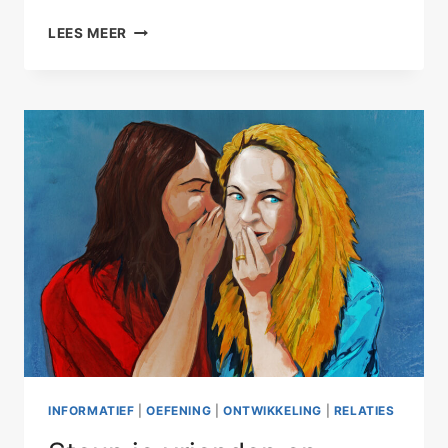
HELEMAAL
LEES MEER
ZELF
GEDACHT
INFORMATIEF
|
OEFENING
|
ONTWIKKELING
|
RELATIES