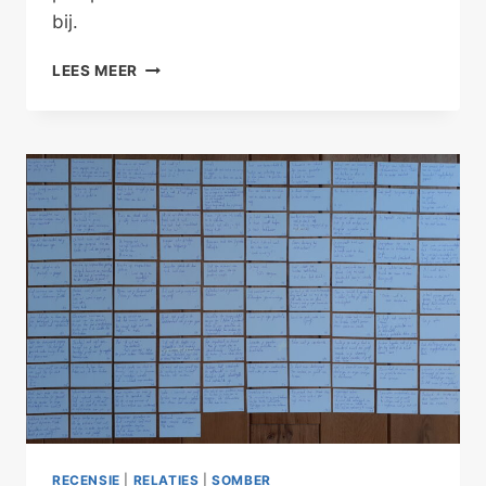
bij.
DAAR
LEES MEER
ZIT
VÁST
LIEFDE
ACHTER
RECENSIE
|
RELATIES
|
SOMBER