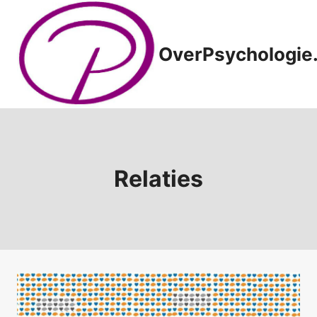
Doorgaan
naar
inhoud
OverPsychologie.
Relaties