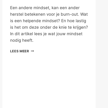
Een andere mindset, kan een ander
herstel betekenen voor je burn-out. Wat
is een helpende mindset? En hoe lastig
is het om deze onder de knie te krijgen?
In dit artikel lees je wat jouw mindset
nodig heeft.
HERSTEL
LEES MEER
VAN
BURN-
OUT:
MIND
THE
MINDSET