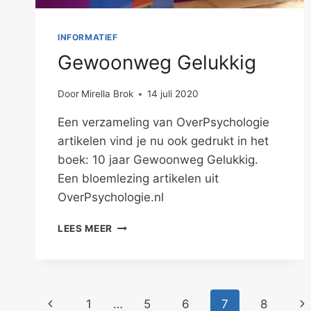
INFORMATIEF
Gewoonweg Gelukkig
Door
Mirella Brok
14 juli 2020
Een verzameling van OverPsychologie
artikelen vind je nu ook gedrukt in het
boek: 10 jaar Gewoonweg Gelukkig.
Een bloemlezing artikelen uit
OverPsychologie.nl
GEWOONWEG
LEES MEER
GELUKKIG
Paginanavigatie
Vorige
Vo
1
…
5
6
7
8