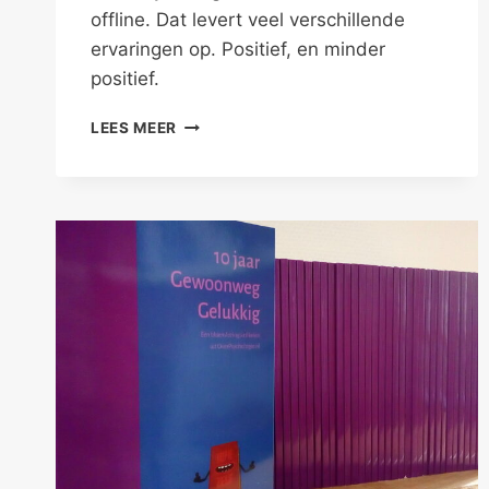
offline. Dat levert veel verschillende
ervaringen op. Positief, en minder
positief.
ONLINE
LEES MEER
DATEN
IS
NET
‘ECHT’
DATEN