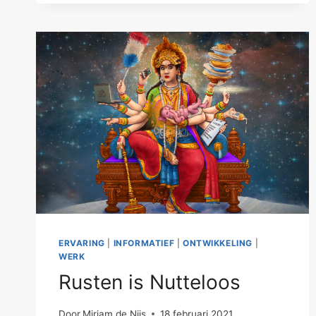
ERVARING
|
INFORMATIEF
|
ONTWIKKELING
|
WERK
Rusten is Nutteloos
Door
Mirjam de Nijs
18 februari 2021