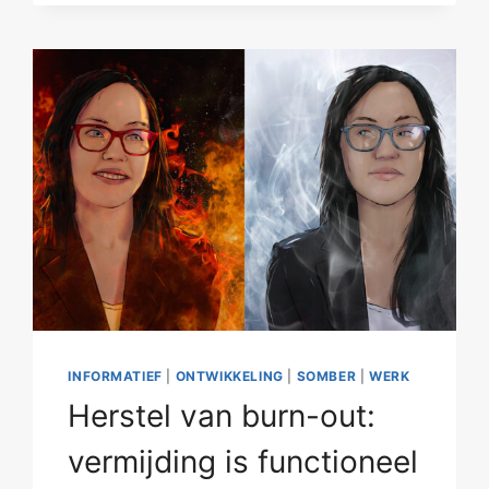
ALLEEN
WONEN
–
DEEL
IV
INFORMATIEF
|
ONTWIKKELING
|
SOMBER
|
WERK
Herstel van burn-out:
vermijding is functioneel