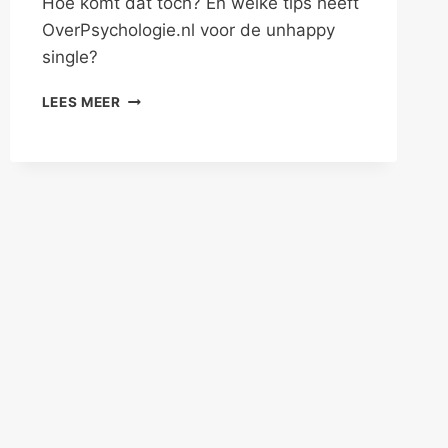
Hoe komt dat toch? En welke tips heeft
OverPsychologie.nl voor de unhappy
single?
EFFECTIEF
LEES MEER
ONLINE
DATEN