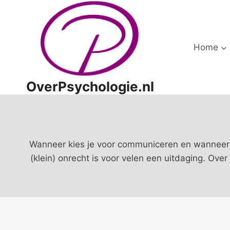
Doorgaan
naar
inhoud
Home
OverPsychologie.nl
Wanneer kies je voor communiceren en wanneer n
(klein) onrecht is voor velen een uitdaging. Ov