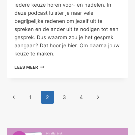
iedere keuze horen voor- en nadelen. In
deze podcast luister je naar vele
begrijpelijke redenen om jezelf uit te
spreken en de ander uit te nodigen tot een
gesprek. Dus waarom zou je het gesprek
aangaan? Dat hoor je hier. Om daarna jouw
keuze te maken.
PODCAST:
LEES MEER
WAAROM
HET
GESPREK
AANGAAN
Paginanavigatie
Vorige
Volgende
1
2
3
4
pagina
pagina