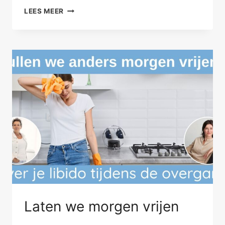
ALS
LEES MEER
JE
TE
HEFTIG
REAGEERT
Laten we morgen vrijen