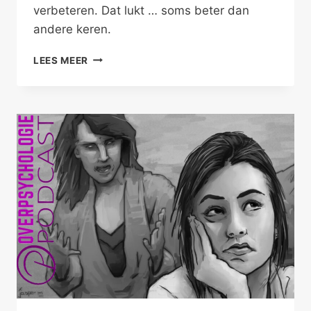
verbeteren. Dat lukt … soms beter dan
andere keren.
LIEF,
LEES MEER
IK
HEB
JE
(N)IETS
MEER
TE
MELDEN