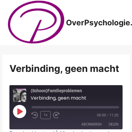
Doorgaan
naar
inhoud
OverPsychologie.
Verbinding, geen macht
(Schoon)Familieproblemen
Verbinding, geen macht
P
1x
00:00
/
11:20
l
ABONNEREN
DELEN
a